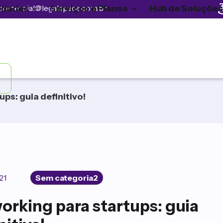
idades
Serviços e Planos
Hub de Soluções
comercial@legalspace.com.br
ps: guia definitivo!
21
Sem categoria2
rking para startups: guia