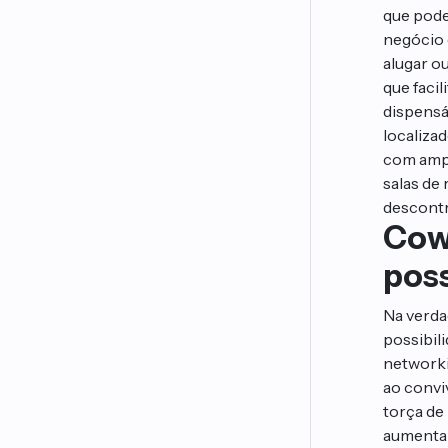
que pode
negócio 
alugar o
que facil
dispensá
localiza
com ampl
salas de 
descontr
Cow
poss
Na verda
possibil
networki
ao conviv
torça de
aumentan