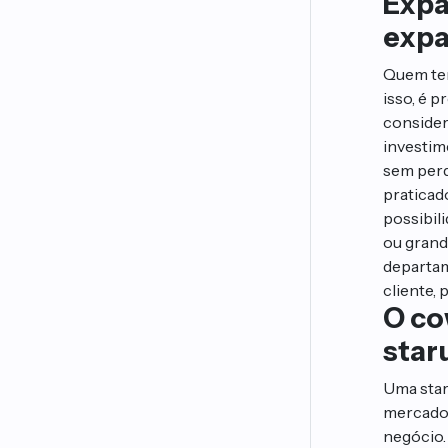
Expa
expa
Quem tem
isso, é 
consider
investim
sem perd
praticad
possibil
ou grand
departam
cliente, 
O co
star
Uma star
mercado 
negócio.