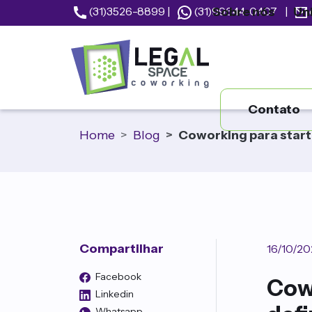
Sobre nós
Un
(31)3526-8899
|
(31)99644-0407
|
Contato
Home
Blog
Coworking para startu
Compartilhar
16/10/20
Facebook
Cowo
Linkedin
Whatsapp