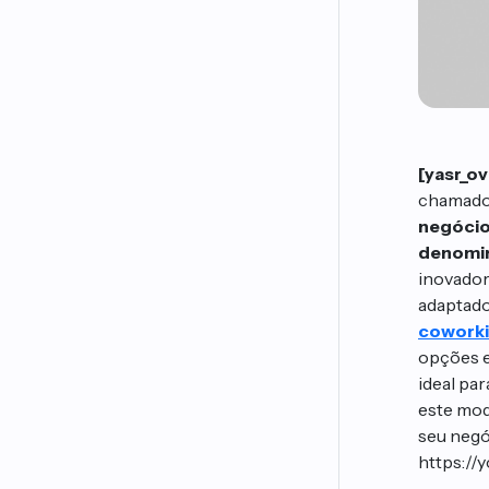
[yasr_ov
chamado 
negócio
denomin
inovador
adaptado
coworki
opções e
ideal pa
este mod
seu negó
https://