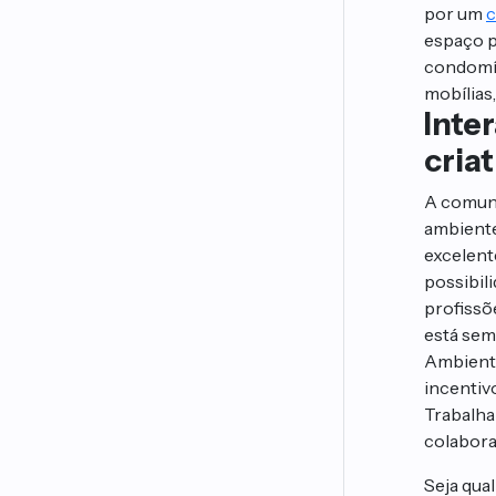
por um
c
espaço p
condomíni
mobílias
Inte
cria
A comuni
ambiente
excelent
possibil
profissõ
está se
Ambiente
incentivo
Trabalha
colabora
Seja qual