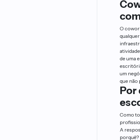
Cow
com
O cowork
qualquer
infraest
atividade
de uma e
escritór
um negóc
que não 
Por
esc
Como tor
profissi
A respos
porquê? 