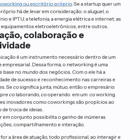
oworking ou escritório próprio
. Se a startup quer um
róprio há de levar em consideração: o aluguel, o
o e IPTU; a telefonia, a energia elétrica e internet; as
, equipamentos eletroeletrônicos, entre outros.
ração, colaboração e
tividade
cação é um instrumento necessário dentro de um
 empresarial. Dessa forma, o networking é uma
e base no mundo dos negócios. Com o ele há a
idade de sucesso e reconhecimento nas carreiras e
es. Se
co
significa junta, mútuo, então o empresário
mpre
co
laborando,
co
operando em um
co
working.
s inovadores como coworkings são propícios ao
 de troca de ideias.
r em conjunto possibilita o ganho de inúmeras
ções, compartilhamento e interação.
 for a área de atuação, todo profissional, ao interagir e