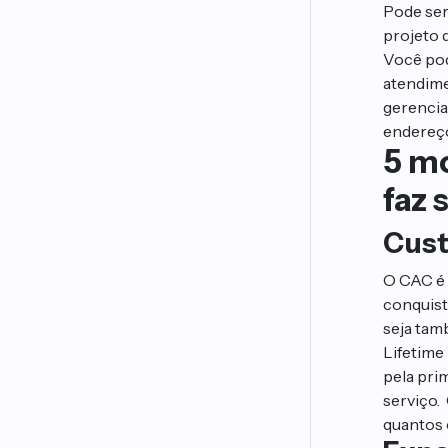
Pode ser
projeto d
Você pod
atendime
gerencia
endereço 
5 m
faz 
Cust
O CAC é 
conquist
seja tam
Lifetime
pela pri
serviço.
quantos 