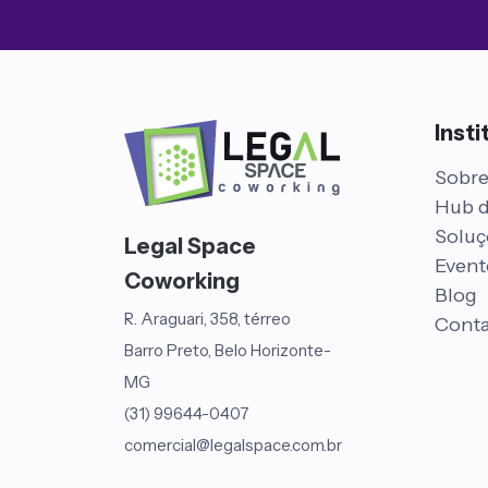
Insti
Sobre
Hub 
Soluç
Legal Space
Event
Coworking
Blog
R. Araguari, 358, térreo
Cont
Barro Preto, Belo Horizonte-
MG
(31) 99644-0407
comercial@legalspace.com.br