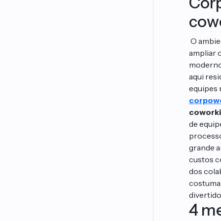
Cor
cow
O ambien
ampliar 
modernos
aqui res
equipes r
corpow
cowork
de equip
processo
grande a
custos c
dos cola
costumam
divertid
4 me