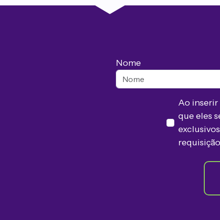
Nome
Ao inseri
que eles s
exclusivo
requisiçã