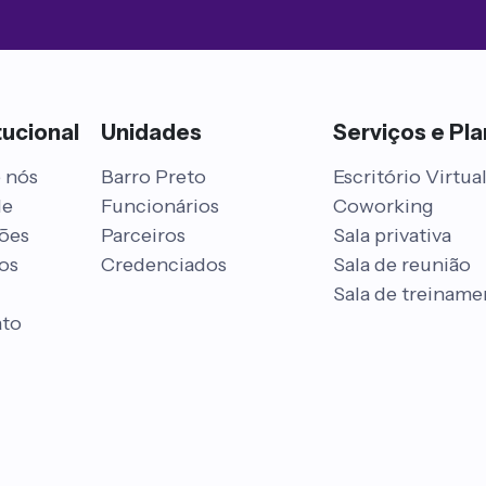
tucional
Unidades
Serviços e Pl
 nós
Barro Preto
Escritório Virtua
de
Funcionários
Coworking
ões
Parceiros
Sala privativa
os
Credenciados
Sala de reunião
Sala de treiname
ato