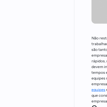
Não resta
trabalha
são tant
empresas
rápidos,
devem in
tempos 
equipes 
empresas
equipes
que cons
empresa.