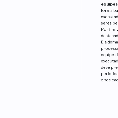
equipes
forma ba
executad
seres pe
Por fim,
destacad
Ela dema
processo
equipe, d
executad
deve pre
períodos
onde cad