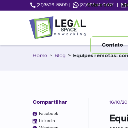
Sobre nós
Un
(31)3526-8899
|
(31)99644-0407
|
Contato
Home
Blog
Equipes remotas: com
Compartilhar
16/10/20
Facebook
Equ
Linkedin
Whatsapp