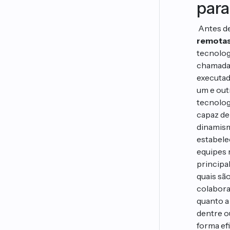
para
Antes de
remota
tecnolog
chamada 
executad
um e outr
tecnolog
capaz de 
dinamism
estabele
equipes 
principa
quais sã
colabora
quanto a
dentre o
forma ef