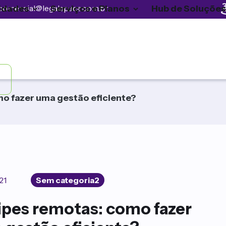
idades
Serviços e Planos
Hub de Soluções
comercial@legalspace.com.br
o fazer uma gestão eficiente?
21
Sem categoria2
ipes remotas: como fazer